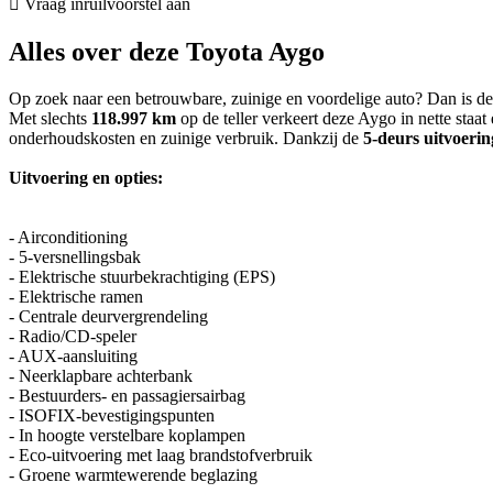
Vraag inruilvoorstel aan
Alles over deze Toyota Aygo
Op zoek naar een betrouwbare, zuinige en voordelige auto? Dan is d
Met slechts
118.997 km
op de teller verkeert deze Aygo in nette staa
onderhoudskosten en zuinige verbruik. Dankzij de
5-deurs uitvoerin
Uitvoering en opties:
- Airconditioning
- 5-versnellingsbak
- Elektrische stuurbekrachtiging (EPS)
- Elektrische ramen
- Centrale deurvergrendeling
- Radio/CD-speler
- AUX-aansluiting
- Neerklapbare achterbank
- Bestuurders- en passagiersairbag
- ISOFIX-bevestigingspunten
- In hoogte verstelbare koplampen
- Eco-uitvoering met laag brandstofverbruik
- Groene warmtewerende beglazing