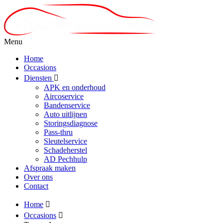
Menu
Home
Occasions
Diensten
APK en onderhoud
Aircoservice
Bandenservice
Auto uitlijnen
Storingsdiagnose
Pass-thru
Sleutelservice
Schadeherstel
AD Pechhulp
Afspraak maken
Over ons
Contact
Home
Occasions