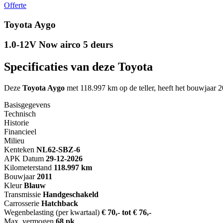
Offerte
Toyota Aygo
1.0-12V Now airco 5 deurs
Specificaties van deze Toyota
Deze
Toyota Aygo
met 118.997 km op de teller, heeft het bouwjaar 2
Basisgegevens
Technisch
Historie
Financieel
Milieu
Kenteken
NL
62-SBZ-6
APK Datum
29-12-2026
Kilometerstand
118.997 km
Bouwjaar
2011
Kleur
Blauw
Transmissie
Handgeschakeld
Carrosserie
Hatchback
Wegenbelasting (per kwartaal)
€ 70,- tot € 76,-
Max. vermogen
68 pk