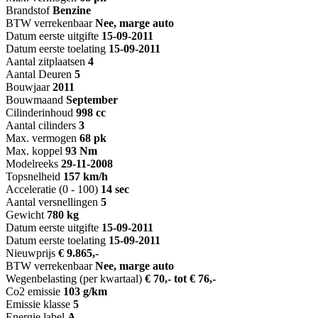
Brandstof
Benzine
BTW verrekenbaar
Nee, marge auto
Datum eerste uitgifte
15-09-2011
Datum eerste toelating
15-09-2011
Aantal zitplaatsen
4
Aantal Deuren
5
Bouwjaar
2011
Bouwmaand
September
Cilinderinhoud
998 cc
Aantal cilinders
3
Max. vermogen
68 pk
Max. koppel
93 Nm
Modelreeks
29-11-2008
Topsnelheid
157 km/h
Acceleratie (0 - 100)
14 sec
Aantal versnellingen
5
Gewicht
780 kg
Datum eerste uitgifte
15-09-2011
Datum eerste toelating
15-09-2011
Nieuwprijs
€ 9.865,-
BTW verrekenbaar
Nee, marge auto
Wegenbelasting (per kwartaal)
€ 70,- tot € 76,-
Co2 emissie
103 g/km
Emissie klasse
5
Energie label
A