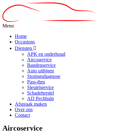
Menu
Home
Occasions
Diensten
APK en onderhoud
Aircoservice
Bandenservice
Auto uitlijnen
Storingsdiagnose
Pass-thru
Sleutelservice
Schadeherstel
AD Pechhulp
Afspraak maken
Over ons
Contact
Aircoservice