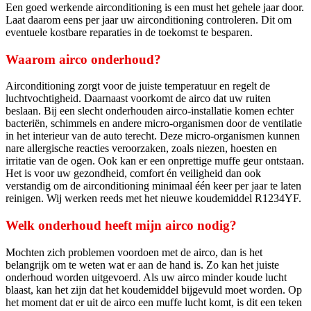
Een goed werkende airconditioning is een must het gehele jaar door.
Laat daarom eens per jaar uw airconditioning controleren. Dit om
eventuele kostbare reparaties in de toekomst te besparen.
Waarom airco onderhoud?
Airconditioning zorgt voor de juiste temperatuur en regelt de
luchtvochtigheid. Daarnaast voorkomt de airco dat uw ruiten
beslaan. Bij een slecht onderhouden airco-installatie komen echter
bacteriën, schimmels en andere micro-organismen door de ventilatie
in het interieur van de auto terecht. Deze micro-organismen kunnen
nare allergische reacties veroorzaken, zoals niezen, hoesten en
irritatie van de ogen. Ook kan er een onprettige muffe geur ontstaan.
Het is voor uw gezondheid, comfort én veiligheid dan ook
verstandig om de airconditioning minimaal één keer per jaar te laten
reinigen. Wij werken reeds met het nieuwe koudemiddel R1234YF.
Welk onderhoud heeft mijn airco nodig?
Mochten zich problemen voordoen met de airco, dan is het
belangrijk om te weten wat er aan de hand is. Zo kan het juiste
onderhoud worden uitgevoerd. Als uw airco minder koude lucht
blaast, kan het zijn dat het koudemiddel bijgevuld moet worden. Op
het moment dat er uit de airco een muffe lucht komt, is dit een teken