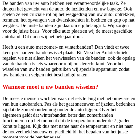
De banden van uw auto hebben een verantwoordelijke taak. Ze
dragen het gewicht van de auto, de inzittenden en uw bagage. Ook
spelen ze een cruciale rol bij het weggedrag van uw auto: optrekken,
remmen, het opvangen van dwarskrachten in bochten en grip op nat
wegdek. De juiste banden zijn daarom erg belangrijk. Wij zorgen
voor de juiste basis. Voor elke auto plaatsen wij de meest geschikte
autoband. Dit doen wij het hele jaar door.
Heeft u een auto met zomer- en winterbanden? Dan vindt er twee
keer per jaar een bandenwissel plaats. Bij Visscher Autotechniek
regelen we niet alleen het verwisselen van de banden, ook de opslag
van de banden is iets waarvoor u bij ons terecht kunt. Voor het
wisselen van uw banden gebruiken wij speciale apparatuur, zodat
uw banden en velgen niet beschadigd raken.
Wanneer moet u uw banden wisselen?
De meeste mensen wachten vaak net iets te lang met het omwisselen
van hun autobanden. Pas als het gaat sneeuwen of ijzelen, bedenken
zij dat de zomerbanden nog onder de auto liggen. Over het
algemeen geldt dat winterbanden beter dan zomerbanden
functioneren op het moment dat de temperatuur onder de 7 graden
komt te liggen. Kijk dus met name naar de temperatuur en niet naar
de hoeveelheid sneeuw en gladheid bij het bepalen van het juiste
moment voor de bandenwissel.