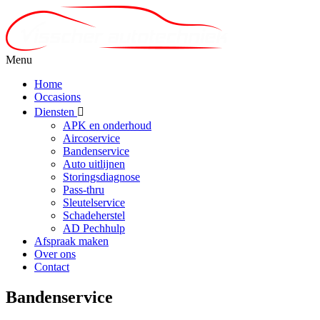
Menu
Home
Occasions
Diensten
APK en onderhoud
Aircoservice
Bandenservice
Auto uitlijnen
Storingsdiagnose
Pass-thru
Sleutelservice
Schadeherstel
AD Pechhulp
Afspraak maken
Over ons
Contact
Bandenservice