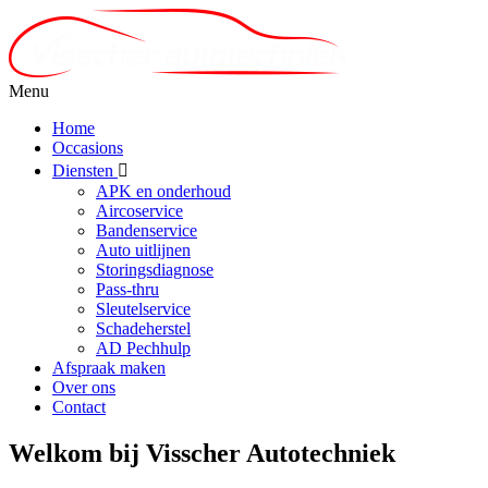
Menu
Home
Occasions
Diensten
APK en onderhoud
Aircoservice
Bandenservice
Auto uitlijnen
Storingsdiagnose
Pass-thru
Sleutelservice
Schadeherstel
AD Pechhulp
Afspraak maken
Over ons
Contact
Welkom bij Visscher Autotechniek