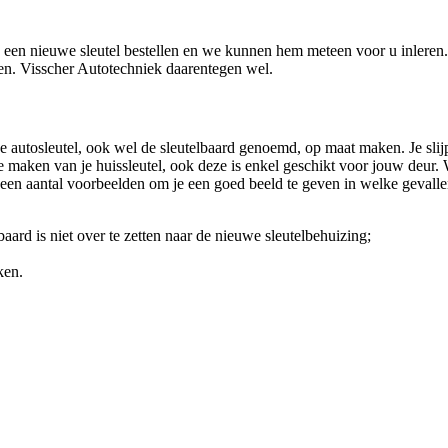
ns een nieuwe sleutel bestellen en we kunnen hem meteen voor u inleren
rken. Visscher Autotechniek daarentegen wel.
an je autosleutel, ook wel de sleutelbaard genoemd, op maat maken. Je slij
pie maken van je huissleutel, ook deze is enkel geschikt voor jouw deur.
en aantal voorbeelden om je een goed beeld te geven in welke gevallen
aard is niet over te zetten naar de nieuwe sleutelbehuizing;
ken.