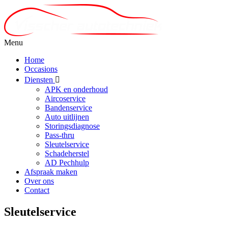
Menu
Home
Occasions
Diensten
APK en onderhoud
Aircoservice
Bandenservice
Auto uitlijnen
Storingsdiagnose
Pass-thru
Sleutelservice
Schadeherstel
AD Pechhulp
Afspraak maken
Over ons
Contact
Sleutelservice